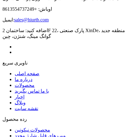
اوباش: +8613554737249
sales@hiurtb.com
ایمیل:
اضافه کنید: ساختمان 2F 22، پارک صنعتی XinDe، منطقه جدید
گوانگ مینگ، شنژن، چین
ناوبری سریع
صفحه اصلی
درباره ما
محصولات
با ما تماس بگیرید
اخبار
وبلاگ
نقشه سایت
رده محصول
محصولات نیکوتین
ویپ های قابل شارژ مجدد