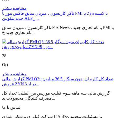
مشاهده بیشتر
تاکر کارلسون ، میزبان سابق فاکس نیوز با PMI با Zyn با کیسه
جدید نیکوتین ALP ر...
تاکر کارلسون ، میزبان سابق Fox News ، با نام تجاری جدید PMI با
نام تجاری جدید خ...
28
Oct
مشاهده بیشتر
گزارش مالی PMI Q3: تعداد کل کاربران بدون سیگار 36.5 میلیون;
فروش ZYN در ایالا...
گزارش مالی سه ماهه سوم فیلیپ موریس بین المللی: تعداد کل
مصرف کنندگان محصولات بد...
تماس با ما
شرکت فناوری پزشکی شنژن LiAnDe، با مسئولیت محدود