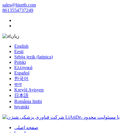
sales@hiurtb.com
8613554737249
زبان
English
Eesti
Srbija jezik (latinica)
Polski
Ελληνικά
Español
한국어
বাংলা
Kreyòl Ayisyen
日本語
România limbi
hrvatski
صفحه اصلی