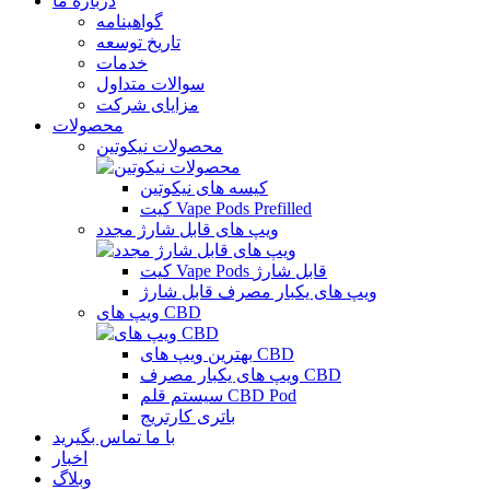
درباره ما
گواهینامه
تاریخ توسعه
خدمات
سوالات متداول
مزایای شرکت
محصولات
محصولات نیکوتین
کیسه های نیکوتین
کیت Vape Pods Prefilled
ویپ های قابل شارژ مجدد
کیت Vape Pods قابل شارژ
ویپ های یکبار مصرف قابل شارژ
ویپ های CBD
بهترین ویپ های CBD
ویپ های یکبار مصرف CBD
سیستم قلم CBD Pod
باتری کارتریج
با ما تماس بگیرید
اخبار
وبلاگ